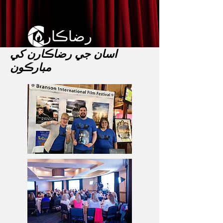
رضاڪار
اسان جي رضاڪارن کي
مبارڪون