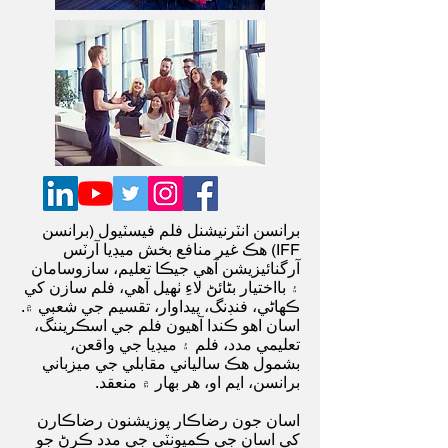
برانسن انٽرنيشنل فلم فيسٽيول (برانسن
IFF) هڪ غير منافع بخش ميڊيا آرٽس
آرگنائيزيشن آهي جيڪا تعليم، سازوسامان
۽ بااختيار بڻائڻ لاءِ ٺهيل آهي، فلم سازن کي
ڪهاڻي، فنڊنگ، پيداوار، تقسيم جي شعبي ۾.
اسان اهو ڪندا آهيون فلم جي اسڪريننگ،
تعليمي مدد، فلم ۽ ميڊيا جي واقعن،
بشمول هڪ سالياني مقابلي جي ميزباني
برانسن، ايم او، هر بهار ۾ منعقد.
اسان جون رضاڪار پوزيشنون رضاڪارن
کي اسان جي ڪميونٽي جي مدد ڪرڻ جو