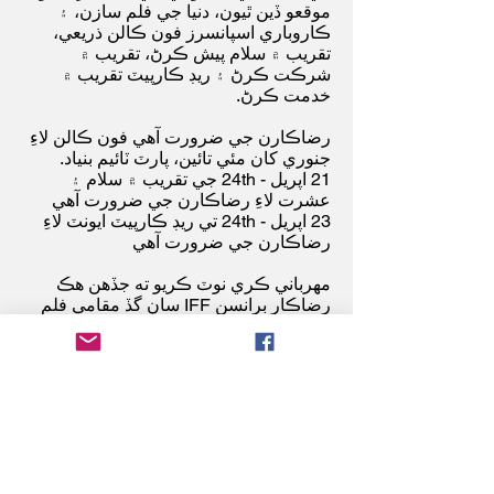
موقعو ڏين ٿيون، دنيا جي فلم سازن، ۽
ڪاروباري اسپانسرز فون ڪالن ذريعي،
تقريب ۾ سلام پيش ڪرڻ، تقريب ۾
شرڪت ڪرڻ ۽ ريڊ ڪارپيٽ تقريب ۾
خدمت ڪرڻ.
رضاڪارن جي ضرورت آهي فون ڪالن لاءِ
جنوري کان مئي تائين، پارٽ ٽائيم بنياد.
21 اپريل - 24th جي تقريب ۾ سلام ۽
عشرت لاءِ رضاڪارن جي ضرورت آهي
23 اپريل - 24th تي ريڊ ڪارپيٽ ايونٽ لاءِ
رضاڪارن جي ضرورت آھي
مهرباني ڪري نوٽ ڪريو ته جڏهن هڪ
رضاڪار برانسن IFF سان گڏ مقامي فلم
ڪميونٽي سان ڳنڍڻ جو هڪ بهترين طريقو
آهي،
اسان فلم اسٽوڊيو نه آهيون ۽ فلم جي
پيداوار ۾ پوزيشن مهيا نٿا ڪري سگهون.
سڀني رضاڪارن لاءِ بنيادي ضرورتون:
گهٽ ۾ گهٽ 18 سالن جي عمر هجڻ
گهرجي
دستياب هجڻ لازمي آهي گهٽ ۾ گهٽ 5
ڪلاڪ في هفتي (آفيس ڪلاڪ سومر کان