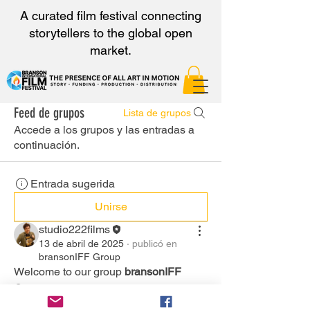
A curated film festival connecting
storytellers to the global open
market.
Feed de grupos
Lista de grupos
Accede a los grupos y las entradas a
continuación.
Entrada sugerida
Unirse
studio222films
13 de abril de 2025
·
publicó en
bransonIFF Group
Welcome to our group 
bransonIFF 
Group
! A space for us to connect and 
share with each other. Start by posting 