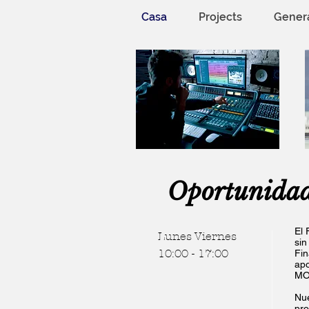
Casa
Projects
Gener
Oportunidad
El 
Lunes Viernes
sin
10:00 - 17:00
Fin
apo
MO,
Nue
pro