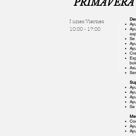
PRIMAVERA 
Des
Lunes Viernes
Ayu
10:00 - 17:00
Ayu
asp
Se 
Ayu
Ayu
Cre
Exp
bol
Asu
Ser
Sup
Ayu
Ayu
Ayu
Ayu
Se 
Med
Coo
Ayu
Ayu