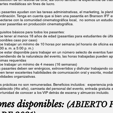
artes mediáticas sin fines de lucro.
 pasantes ayudan con las tareas administrativas, el marketing, la plani
rdinación. Tenga en cuenta que si bien una pasantía en Branson IFF 
ectarse con la comunidad cinematográfica local,
no somos un estudio
ecer pasantías en producción cinematográfica.
uisitos básicos para todos los pasantes:
e tener al menos 18 años de edad (pasantías para estudiantes de últ
ponibles caso por caso)
e trabajar un mínimo de 10 horas por semana (el horario de oficina es
00 a. m. a 5:00 p. m.)
e estar disponible para trabajar en un número selecto de eventos fuera
endiendo de la naturaleza del evento, las horas trabajadas pueden apl
imas requeridas
e trabajar un mínimo de 4 meses (16 semanas)
 pasantes deben ser enérgicos, extrovertidos y disfrutar trabajando co
en tener excelentes habilidades de comunicación oral y escrita, modal
ilidades organizativas.
s prácticas no son remuneradas. Beneficios incluidos:
experiencia prác
ablecido (4to año), camiseta del personal del evento, entrada gratuita 
rtunidad de conocer a los VIP detrás de escena y almuerzo incluido.
nes disponibles:
(ABIERTO 