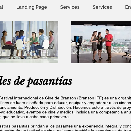
al
Landing Page
Services
Services
En
es de pasantías
Festival Internacional de Cine de Branson (Branson IFF) es una organi
 fines de lucro diseñada para educar, equipar y empoderar a los cineast
anciamiento, Producción y Distribución. Hacemos esto a través de proy
yo educativo, eventos de cine y medios, incluida una competencia an
 que se lleva a cabo cada primavera.
stras pasantías brindan a los pasantes una experiencia integral y con
ducción de un festival de cine, así como también la experiencia de tra