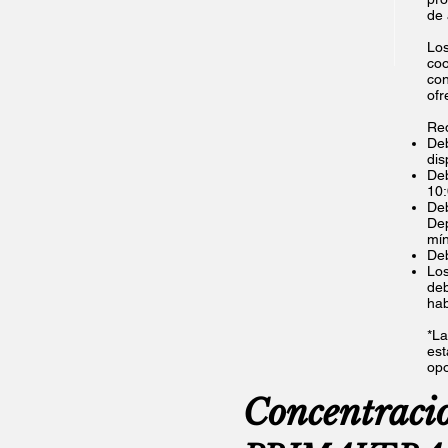
de 
Los
coo
con
ofr
Req
Deb
dis
Deb
10:
Deb
Dep
mín
Deb
Los
deb
hab
*La
est
opo
Concentracio