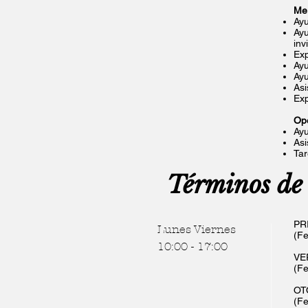
Me
Ayu
Ayu
inv
Exp
Ayu
Ayu
Asi
Exp
Op
Ayu
Asi
Tar
Términos de 
PR
Lunes Viernes
(Fe
10:00 - 17:00
VE
(Fe
OT
(Fe