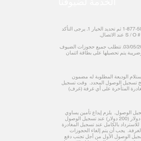
الخدمة لضيوفنا
يمكن إجراء الحجز عن طريق الهاتف على 7058-502-877-1 ثم تحديد الخيار 1. يرجى التأكد
يجب أن يستلم المنتجع الحجز في موعد أقصاه 03/05/2019. تتطلب جميع حجوزات الضيوف
عية حدًا أدنى للإيداع يساوي غرفة واحدة (1) وضريبة يتم تحصيلها على بطاقة ائتمان
ءً كل حجز تم استلام الوديعة المطلوبة له مضمون
ساعة 11:59 مساءً من تاريخ تسجيل الوصول المحدد. وقت تسجيل
رسوم المغادرة المتأخرة على أي غرفة (غرف)
يل الوصول. يلزم إيداع تأمين يساوي
خمسين دولارًا (50 دولارًا) لبطاقة الائتمان أو مائتي دولار (200 دولار) عند تسجيل الوصول
للاسترداد بالكامل عند تسجيل المغادرة
لغرفة. يجب أن يتم إلغاء الحجوزات
72) ساعة من تاريخ تسجيل الوصول الأول من أجل تجنب دفع