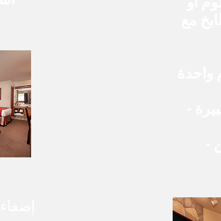
ف نوم أو
بخ مع
 واحدة
يرة -
 -
إضفاء