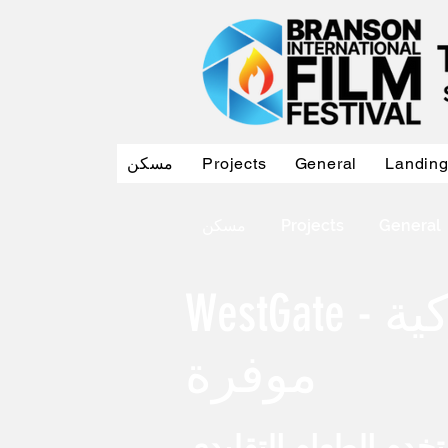
Landin
General
Projects
مسكن
General
Projects
مسكن
WestGate - على بعد بنايتين - خدمة نقل مكوكية
موفرة
خدم الطعام التقليدي