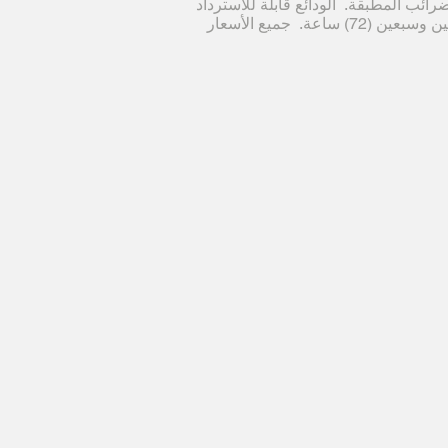
غ مساوٍ لتكلفة غرفة لليلة واحدة (1) والضرائب المطبقة. الودائع قابلة للاسترداد
إذا قمت بالإلغاء قبل نافذة الإلغاء التي تبلغ مدتها أثنين وسبعين (72) ساعة. جميع الأسعار