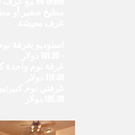
Go Grand مع غر
مطبخ صغير أو مطا
غرف معيشة
استوديو بغرفة نوم
- 101.00 دولار
غرفة نوم واحدة كب
119.00 دولار
غرفتي نوم كبيرتين
185.00 دولار