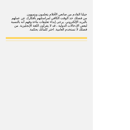
جيلنا القادم من صانعي الأفلام يتعلمون وينموون.
من فضلك خذ الوقت الكافي لمراسلتهم بأفكارك عن عملهم
بالبريد الإلكتروني. يرجى إبداء تعليقات بناءة وفهم أنه بالنسبة
لبعض الإدخالات الدولية ، قد لا يقرأون اللغة الإنجليزية. من
فضلك لا تستخدم العامية. اختر كلماتك بحكمة.