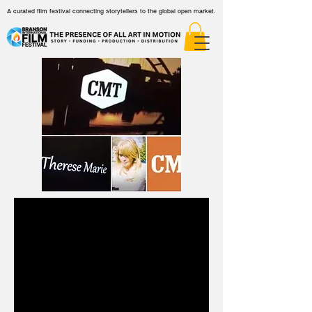
A curated film festival connecting storytellers to the global open market.