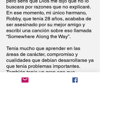
pero sentí que Dios me dijo que no lo
buscara por razones que no explicaré.
En ese momento, mi único hermano,
Robby, que tenía 28 años, acababa de
ser asesinado por su mejor amigo y
escribí una canción sobre eso llamada
“Somewhere Along the Way”.
Tenía mucho que aprender en las
áreas de carácter, compromiso y
cualidades que debían desarrollarse ya
que tenía problemas importantes.
También tenía un gran ego que
necesitaba un lijado serio.
Los siguientes detalles de mi vida son
ciertos y suenan como algo sacado de
una novela policíaca.
Mi papá había sido asesinado mientras
tenía una aventura (el esposo de la
mujer le disparó) cuando yo era un
bebé. Mi mamá había sido criada en
una institución porque su mamá murió