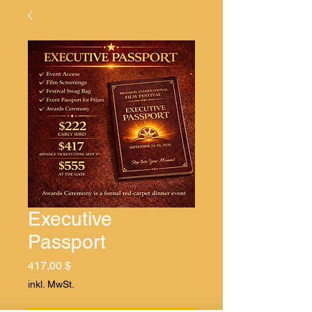
Executive
Passport
Preis
417,00 $
inkl. MwSt.