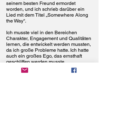
seinem besten Freund ermordet
worden, und ich schrieb darüber ein
Lied mit dem Titel „Somewhere Along
the Way“.
Ich musste viel in den Bereichen
Charakter, Engagement und Qualitäten
lernen, die entwickelt werden mussten,
da ich große Probleme hatte. Ich hatte
auch ein großes Ego, das ernsthaft
geschliffen werden musste.
Die folgenden Details meines Lebens
sind wahr und klingen wie aus einem
Krimi.
Mein Vater wurde ermordet, als ich ein
Baby war, als er eine Affäre hatte (der
Ehemann der Frau hat ihn erschossen).
Meine Mutter war in einer Einrichtung
aufgewachsen, weil ihre Mutter im Alter
von nur 9 Jahren an Tuberkulose starb.
Nachdem meine Mutter meinen Vater
an diese andere Frau verloren hatte,