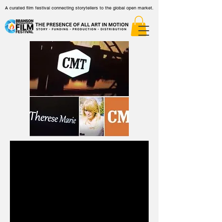
A curated film festival connecting storytellers to the global open market.