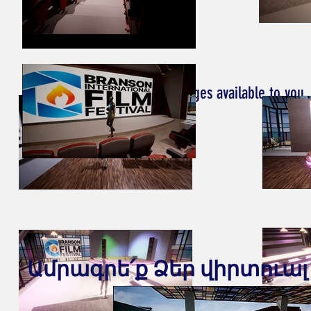
Other stages available to you
Ամրագրե՛ք Ձեր վիրտուա