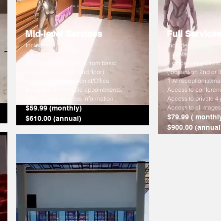
Mid-level Services
Full Service
Includes:
Includes:
1 avatar
1 avatar
1 office space (presets from basic
1 office- preset fro
service located second floor)
(located on 2nd or 3
Access to AI receptionist/Office
1 AI receptionist/m
Manager to schedule appointments,
Access to conferen
collect data, process information
Access to private 4
Access to all stages 
$59.99 (monthly)
$79.99 ( monthl
$610.00 (annual)
$900.00 (annual