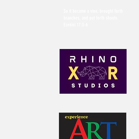
So it became a vine, brought forth
branches, and put forth shoots.
Ezekiel 17:3-6