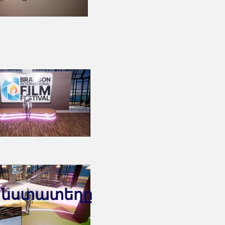
լ նստատեղը