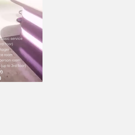
s
m basic service
rd floor)
anager
ce room
 person room
(up to 3rd floor)
y)
)