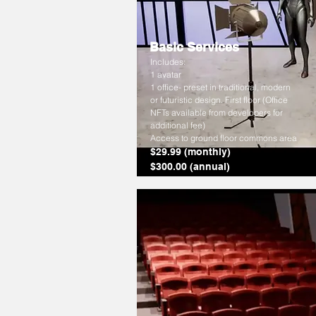
Basic Services
Includes:
1 avatar
1 office- preset in traditional, modern
or futuristic design. First floor (Office
NFTs available from developers for
additional fee)
Access to ground floor commons area
$29.99 (monthly)
$300.00 (annual)