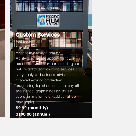
Custom Services
Includes:
1 avatar
Access to common ground
Ability to schedule appointment with
needed service provider, including but
not limited to, script writing services,
story analysis, business advisor,
financial advisor, production
processing, top sheet creation, payroll
assistance, graphic design, music
score, animation, etc. (additional fee
may apply)
$9.99 (monthly)
$100.00 (annual)