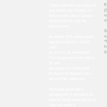
E
“A great eagle with large wings and
ը
long pinions, full of feathers of
ա
various colors, came to Lebanon
ս
and took from the cedar the
highest branch.
Տ
պ
He cropped off its topmost young
*
twig And carried it to a land of
հ
trade;
(
He set it in a city of merchants.
Then he took some of the seed of
the land
and planted it in a fertile field;
He placed it by abundant waters
and set it like a willow tree.
And it grew and became a
spreading vine of low stature; Its
branches turned toward him, but its
roots were under it.