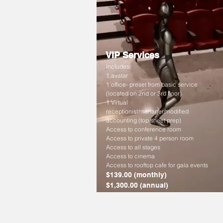
VIP Services
Includes:
1 avatar
1 office- preset from basic service
(located on 2nd or 3rd floor)
1 Virtual
receptionist/manager/modified
accounting (top sheet prep)
Access to conference room
Access to private 4 person room
Access to all stages
Access to cinema
Access to rooftop cafe for gala events
$139.00 (monthly)
$1,300.00 (annual)