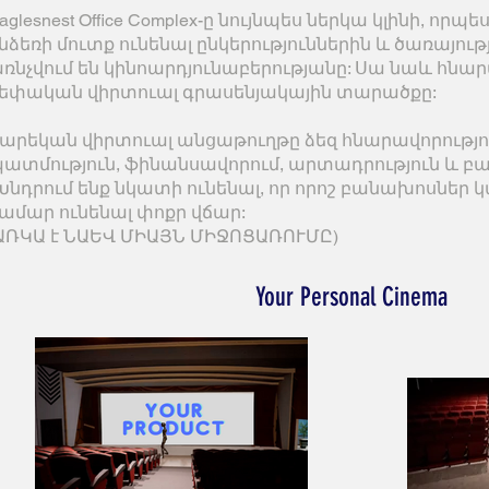
aglesnest Office Complex-ը նույնպես ներկա կլինի, որ
նձեռի մուտք ունենալ ընկերություններին և ծառայությ
ռնչվում են կինոարդյունաբերությանը: Սա նաև հնար
եփական վիրտուալ գրասենյակային տարածքը:
արեկան վիրտուալ անցաթուղթը ձեզ հնարավորությու
ատմություն, ֆինանսավորում, արտադրություն և բա
Խնդրում ենք նկատի ունենալ, որ որոշ բանախոսներ 
ամար ունենալ փոքր վճար:
ԱՌԿԱ է ՆԱԵՎ ՄԻԱՅՆ ՄԻՋՈՑԱՌՈՒՄԸ)
Your Personal Cinema