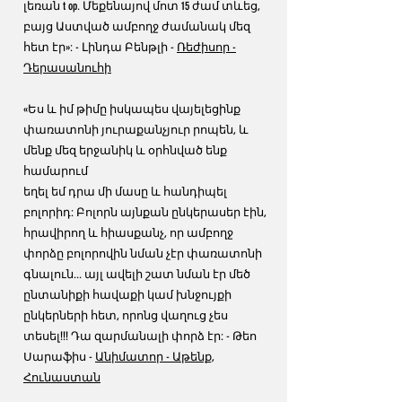
լեռան t op. Մեքենայով մոտ 15 ժամ տևեց,
բայց Աստված ամբողջ ժամանակ մեզ
հետ էր»: - Լինդա Բենթլի -
Ռեժիսոր -
Դերասանուհի
«Ես և իմ թիմը իսկապես վայելեցինք
փառատոնի յուրաքանչյուր րոպեն, և
մենք մեզ երջանիկ և օրհնված ենք
համարում
եղել եմ դրա մի մասը և հանդիպել
բոլորիդ: Բոլորն այնքան ընկերասեր էին,
հրավիրող և հիասքանչ, որ ամբողջ
փորձը բոլորովին նման չէր փառատոնի
գնալուն... այլ ավելի շատ նման էր մեծ
ընտանիքի հավաքի կամ խնջույքի
ընկերների հետ, որոնց վաղուց չես
տեսել!!! Դա զարմանալի փորձ էր: - Թեո
Սարաֆիս -
Անիմատոր - Աթենք,
Հունաստան