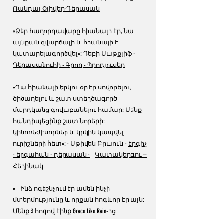
Ռանդալ Օլիվեր-Դերասան
«Ձեր հաղորդավարը հիանալի էր, նա
այնքան զվարճալի և հիանալի է
կատարելագործվել»: Դեբի Սաթքլիֆ -
Դերասանուհի - Գրող - Պրոդյուսեր
«Դա հիանալի երկու օր էր սովորելու,
ծիծաղելու և շատ ստեղծագործ
մարդկանց գովաբանելու համար: Մենք
հանդիպեցինք շատ նորերի:
կինոռեժիսորներ և կրկին կապվել
ուրիշների հետ»: - Սթիվեն Բրաուն -
երգիչ
- երգահան - դերասան -
Կատակերգու –
Հեղինակ
«
Ինձ ոգեշնչում էր ամեն ինչի
մտերմությունը և որքան հոգևոր էր այն:
Մենք 3 հոգով էինք Grace Like Rain-ից