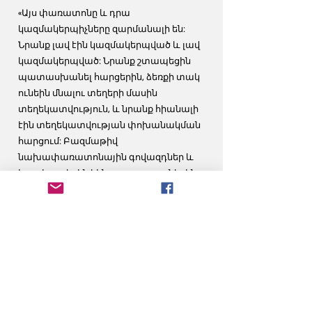
«Այս փառատոնը և դրա
կազմակերպիչները զարմանալի են:
Նրանք լավ էին կազմակերպված և լավ
կազմակերպված: Նրանք շտապեցին
պատասխանել հարցերին, ձեռքի տակ
ունեին մնալու տեղերի մասին
տեղեկատվություն, և նրանք հիանալի
էին տեղեկատվության փոխանակման
հարցում: Բազմաթիվ
նախափառատոնային գովազդներ և
խրախուսեցին կինոարտադրողներին
նյութեր ներկայացնել գովազդի և
ցուցադրման համար: Անձնական
պատճառով չկարողացա ներկա գտնվել։
Բայց նրանք առաջին կարգի էին
փառատոնի հետ իմ բոլոր
առնչություններում: Շատ բարձր որակ և
արժեք։ Ես բարձր խորհուրդ եմ տալիս
կինոարտադրողներին ներկայացնել այս