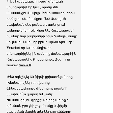
«
Ես հասկացա, որ շատ տեղացի
կինոգործիչներ կան, որոնք չեն
մասնակցում ավելի մեծ փառատոներին,
որոնց ես մասնակցում եմ: Աստված
բավական մեծ բանակ է ստեղծում
ամբողջ երկրում: Իհարկե, Հունաստանի
համար նոր ընկերների հետ ծանոթանալը
նույնպես կարևոր իրադարձություն էր
:
Whoda thunk որ ես կհանդիպեի
կինոգործիչներին ամբողջ ճանապարհին
Հունաստանից Բրենսոնում, LOL»:
Isaac
Hernandez
Parables TV
«Ինձ ոգեշնչել են ֆիլմի քրիստոնյաները:
Իմանալով ներդրողներից
ֆինանսավորում փնտրելու քայլերի
մասին, ի՞նչ կարող եմ ասել:
Ես ստացել եմ գիրքը! Բոլորը պետք է
իմանան բյուջեի շրջանակը և ֆիլմի
բաշխման մասին տեղեկությունները։»