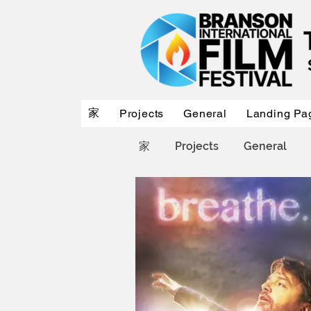
家
Projects
General
Landing Pa
家
Projects
General