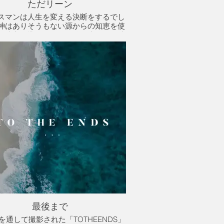
ただリーン
スマンは人生を変える決断をするでし
神はありそうもない源からの知恵を使
の決定を導き、正しい道に戻るのを助
けます。
最後まで
年を通して撮影された「TOTHEENDS」