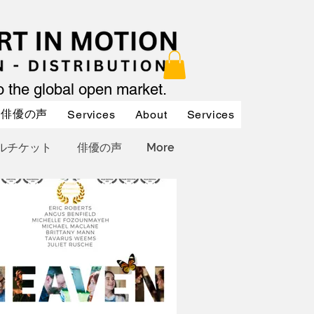
to the global open market.
俳優の声
Services
About
Services
Services
ルチケット
俳優の声
More