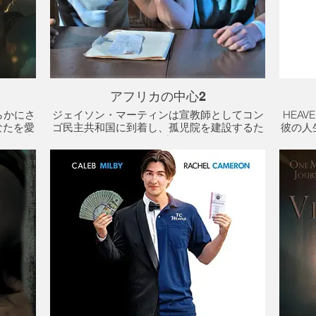
アフリカの中心2
らかにさ
ジェイソン・マーティンは宣教師としてコン
HEA
なたを愛
ゴ民主共和国に到着し、孤児院を建設するた
彼の人
彼の人生
めに若いコンゴ人のガブリエル・ガンドゥと
に気付
なたを愛
協力するように割り当てられています。彼ら
るのに
はお互いを理解し、過去の偏見、裏切り、悲
ナ
劇的な出来事を克服するのに苦労しています