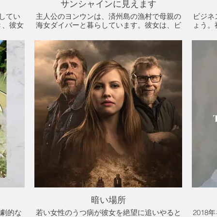
サンシャインに見えます
してい
主人公のヨンウンは、済州島の漁村で母親の
ビジネ
き、彼女
海女ダイバーと暮らしています。彼女は、ビ
ょう。
讐するの
ーチコーマーである友人のスンファンから環
って彼
？
境にやさしい写真を学びます。
暗い場所
に劇的な
若い女性のうつ病が彼女を絶望に追いやると
2018