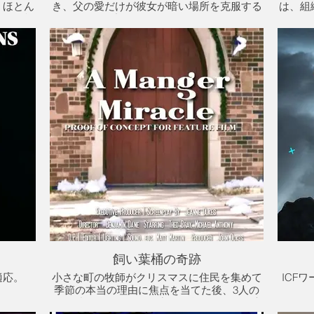
、ほとん
き、父の愛だけが彼女が暗い場所を克服する
は、組織
とを可能
のを助けることができます。
ていま
年齢レベ
世界中
彼らを雇
。
飼い葉桶の奇跡
適応。
小さな町の牧師がクリスマスに住民を集めて
ICF
季節の本当の理由に焦点を当てた後、3人の
いたずら好きな10代の少年が盗みに行き、未