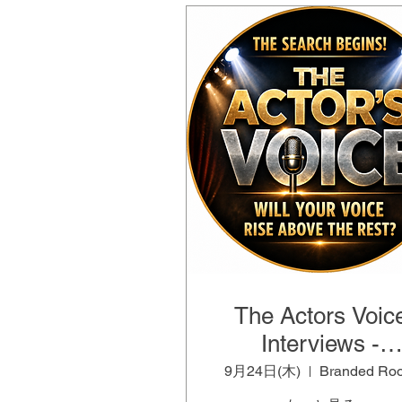
The Actors Voic
Interviews -
PRIVATE EVEN
9月24日(木)
Branded Ro