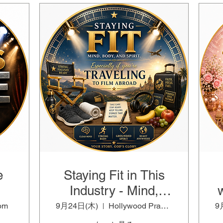
e
Staying Fit in This
Industry - Mind,
T
Body, and Spirit
om
9月24日(木)
Hollywood Prayer Network Room
9