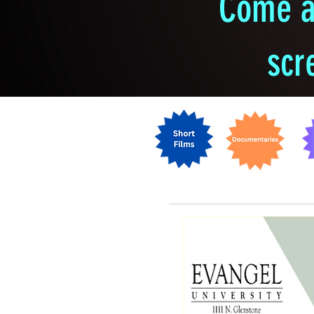
Come an
scr