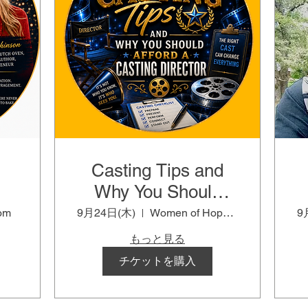
Casting Tips and
Why You Should
Afford a Casting
om
9月24日(木)
Women of Hope Room
9
Director
もっと見る
チケットを購入