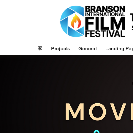
家
Projects
General
Landing Pa