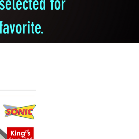
selected for
avorite.