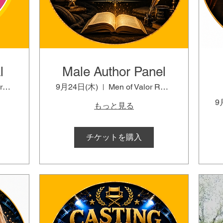
l
Male Author Panel
Marble Slab Creamery - Branson Landing
9月24日(木)
Men of Valor Room
9
もっと見る
チケットを購入