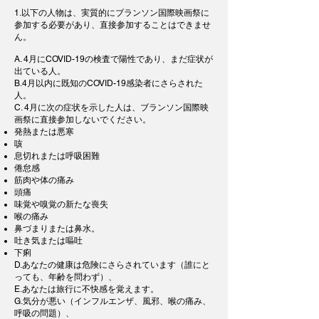
1.以下の人物は、実質的にブランソン国際映画祭に
参加する必要があり、直接参加することはできませ
ん。
A. 4月にCOVID-19の検査で陽性であり、まだ症状が
出ている人。
B.4月以内に既知のCOVID-19感染者にさらされた
人。
C. 4月に次の症状を示した人は、ブランソン国際映
画祭に直接参加しないでください。
発熱または悪寒
咳
息切れまたは呼吸困難
倦怠感
筋肉や体の痛み
頭痛
味覚や嗅覚の新たな喪失
喉の痛み
鼻づまりまたは鼻水。
吐き気または嘔吐
下痢
D.あなたの健康は危険にさらされています（誰にと
っても、年齢を問わず）、
E.あなたは旅行に不快感を覚えます。
G.気分が悪い（インフルエンザ、風邪、喉の痛み、
呼吸の問題）、