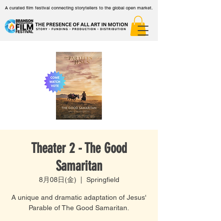
A curated film festival connecting storytellers to the global open market.
Theater 2 - The Good
Samaritan
8月08日(金)
  |  
Springfield
A unique and dramatic adaptation of Jesus'
Parable of The Good Samaritan.