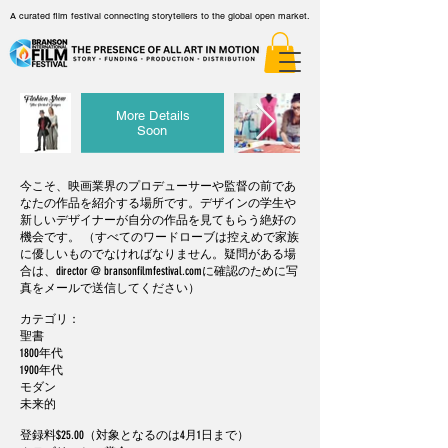
A curated film festival connecting storytellers to the global open market.
More Details
Soon
今こそ、映画業界のプロデューサーや監督の前であ
なたの作品を紹介する場所です。デザインの学生や
新しいデザイナーが自分の作品を見てもらう絶好の
機会です。 （すべてのワードローブは控えめで家族
に優しいものでなければなりません。疑問がある場
合は、director @ bransonfilmfestival.comに確認のために写
真をメールで送信してください）
カテゴリ：
聖書
1800年代
1900年代
モダン
未来的
登録料$25.00（対象となるのは4月1日まで）