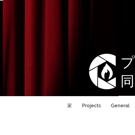
プ
同
家
Projects
General