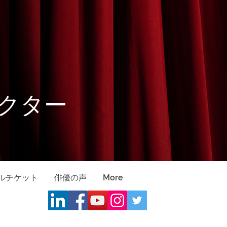
クター
ルチケット
俳優の声
More