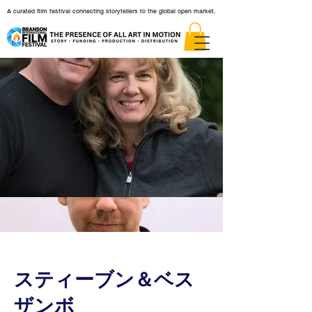
A curated film festival connecting storytellers to the global open market.
スティーブン＆ベス
ザンボ