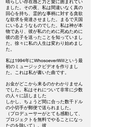
晴らしい存在感と力と愛に囲まれてい
ました。その夜、私は間違いなく真の
回心を持ち、霊的な事柄に対する貪欲
な欲求を発達させました。まるで天国
にいるようなものでした。私は神が本
物であり、彼が私のために死ぬために
彼の息子を送ったことを知っていまし
た。徐々に私の人生は変わり始めまし
た。
私は1994年にWhosoeverWillという最
初のミュージックビデオを作りまし
た。これは私が書いた曲です。
お金がどこから来るのかわかりません
でした。私はそれについて非常に少数
の人々に話しました
しかし、ちょうど間に合った数千ドル
の小切手が郵便で送られました。
（プロデューサーがとても感動して、
プロジェクトを無料でやることになっ
たのを除いて）。彼