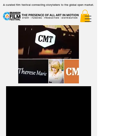
A curated film festival connecting storytellers to the global open market.