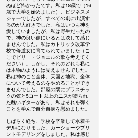
ぬほど怖かったです。私は18歳で（16
歳で大学を始めました）、ビジネスメ
ジャーでしたが、すべての劇に出演す
るのが大好きでした。私はいつも神を
愛していましたが、私は野生だったの
で、神の良い側にいるとは決して感じ
ませんでした。私はカトリック改革学
校で修道女に育てられていました（こ
こでビリー・ジョエルの歌を考えてく
ださい）。しかし、それのどれも私に
は本物のようには見えませんでした。
私は神のこと全体、天国と地獄、全体
について考えるのをやめることができ
ませんでした。部屋の隅にプラスチッ
クの弦と5コート以上のニスが塗られ
た醜いギターがあり、私はそれを弾く
ことを学んで自分自身を慰めました。
しばらく経ち、学校を卒業して水着モ
デルになりました。カーショーやプリ
ントモデリングをしました。私は感じ