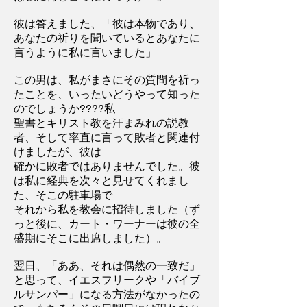
彼は答えました、「彼は本物であり、
あなたの祈りを聞いているとあなたに
言うように私に言いました」
この男は、私がまさにその質問を祈っ
たことを、いったいどうやって知った
のでしょうか????私
聖書とキリスト教を汗まみれの説教
者、そして率直に言って敗者と関連付
けましたが、彼は
確かに敗者ではありませんでした。彼
は私に経典を次々と見せてくれまし
た、そこの駐車場で
それから私を教会に招待しました（ず
っと後に、カート・ワーナーは彼の全
盛期にそこに出席しました）。
翌日、「ああ、それは偶然の一致だ」
と思って、イエスフリークや「バイブ
ルサンパー」になる方法がなかったの