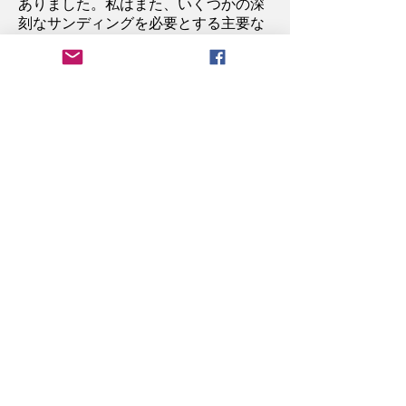
ありました。私はまた、いくつかの深
刻なサンディングを必要とする主要な
エゴを持っていました。
私の人生の以下の詳細は真実であり、
犯罪小説からの何かのように聞こえま
す。
私が赤ん坊の時、私の父は浮気をして
いる間に殺害されました（女性の夫が
彼を撃った）。私の母は、結核が9歳
のときに母が亡くなったため、施設で
育ちました。私の母がこの他の女性に
私の父を失った後、彼女は大量に飲み
始め、私を捨てましたが、後で私がベ
ビーベッドに縛られ、無視され、虐待
されたのを見つけました。彼女は私の
面倒を見てくれる人に私を預けている
と思った。私は当時3歳で、彼女は再
婚することになりました。彼は私が10
歳のときに亡くなり、私の母は3か月
後に再婚しました。