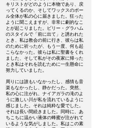
キリストがどのように本物であり、戻
ってくるのか、そしてワックスのボー
ル全体が私の心に届きました。狂った
ように聞こえますが、非常に劇的なこ
とが起こりました。ビリー・グラハム
のスタイルで「前に出て」と誘われた
とき、私は教会の前に行き、彼らは私
のために祈ったが、もう一度、何も起
こらなかった。彼らは私に聖書をくれ
ました、そして私がその夜家に帰った
とき私はそれを読むために一生懸命に
努力していました。
周りには誰もいなかったし、感情も音
楽もなかったし、静かだった。突然、
私の心に注がれ、ナイアガラの滝のよ
うに激しい川が私を流れているように
感じました。それは純粋な愛でした。
それは長い間続きました。同時に、あ
ちこちに温かい液体の蜂蜜が注がれて
いるような気がしました。私はこの素