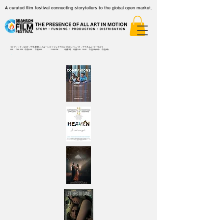
A curated film festival connecting storytellers to the global open market.
パシフィック
-
MNT
-
中央-東部-カメルーン/ナイジェリア/コンゴ-ロンドン-パリ
-
アテネ-ムンバイ-マニラ
6:00
7:00 AM
午前8:00
午前9:00
12:00 PM
午後2時
午後3:00
16:00
午後6時30分
午後9時
：