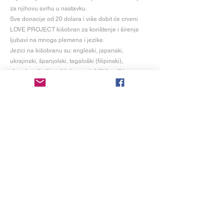
za njihovu svrhu u nastavku.
Sve donacije od 20 dolara i više dobit će crveni
LOVE PROJECT kišobran za korištenje i širenje
ljubavi na mnoga plemena i jezike.
Jezici na kišobranu su: engleski, japanski,
ukrajinski, španjolski, tagaloški (filipinski),
cherokee (indijanski), hausa (afrički), grčki,
francuski.
Dostava je trenutno samo u Sjedinjenim
Državama. Pričekajte 4-6 tjedana za dostavu. Sve
donacije se odbijaju od poreza.