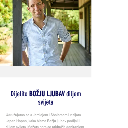
Dijelite
BOŽJU LJUBAV
diljem
svijeta
Udružujemo se s Jamiejem i Shalomom i vizijom
Japan Hopea, kako bismo Božju ljubav podijelili
diljem svijeta. Možete nam se pridružiti doniranjem