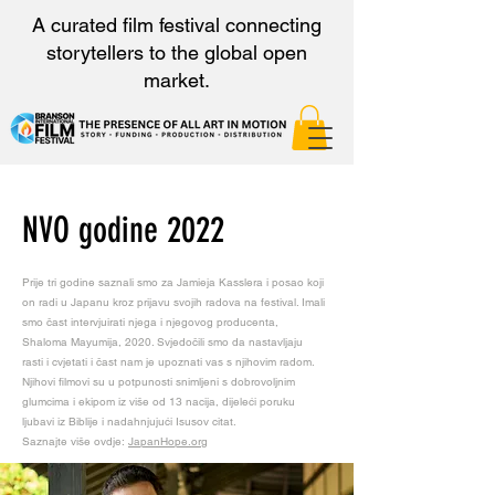
A curated film festival connecting
storytellers to the global open
market.
NVO godine 2022
Prije tri godine saznali smo za Jamieja Kasslera i posao koji
on radi u Japanu kroz prijavu svojih radova na festival. Imali
smo čast intervjuirati njega i njegovog producenta,
Shaloma Mayumija, 2020. Svjedočili smo da nastavljaju
rasti i cvjetati i čast nam je upoznati vas s njihovim radom.
Njihovi filmovi su u potpunosti snimljeni s dobrovoljnim
glumcima i ekipom iz više od 13 nacija, dijeleći poruku
ljubavi iz Biblije i nadahnjujući Isusov citat.
Saznajte više ovdje:
JapanHope.org