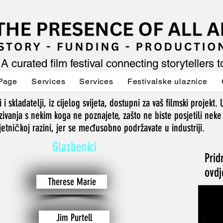
A curated film festival connecting storytellers 
Page
Services
Services
Festivalske ulaznice
 i skladatelji, iz cijelog svijeta, dostupni za vaš filmski projekt.
ivanja s nekim koga ne poznajete, zašto ne biste posjetili neke
mjetničkoj razini, jer se međusobno podržavate u industriji.
Glazbenici
Prid
ovdj
Therese Marie
Jim Purtell