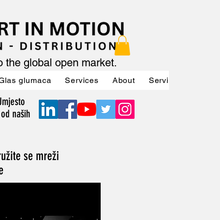
to the global open market.
Glas glumaca
Services
About
Services
Servi
 Umjesto
 od naših
ružite se mreži
e