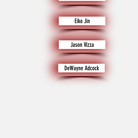
Eiko Jin
Jason Vizza
DeWayne Adcock